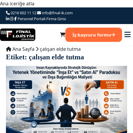
Ana iceriğe atla
0216 602 11 12
info@final-ik.com
Personel Portali
Firma Girisi
İş başvuru formu
Ana Sayfa
çalışan elde tutma
Etiket:
çalışan elde tutma