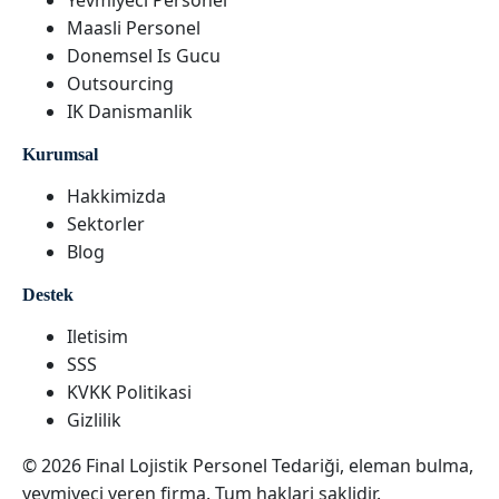
Yevmiyeci Personel
Maasli Personel
Donemsel Is Gucu
Outsourcing
IK Danismanlik
Kurumsal
Hakkimizda
Sektorler
Blog
Destek
Iletisim
SSS
KVKK Politikasi
Gizlilik
© 2026 Final Lojistik Personel Tedariği, eleman bulma,
yevmiyeci veren firma. Tum haklari saklidir.