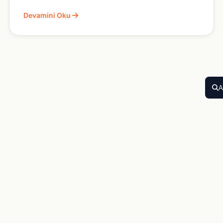
Devamini Oku
A