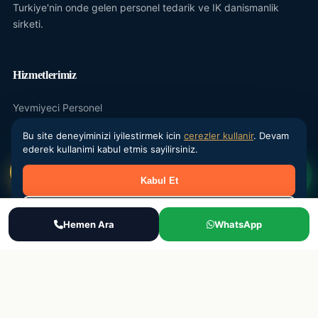
Turkiye'nin onde gelen personel tedarik ve IK danismanlik
sirketi.
Hizmetlerimiz
Yevmiyeci Personel
Maasli Personel
Bu site deneyiminizi iyilestirmek icin
cerezler kullanir
. Devam
ederek kullanimi kabul etmis sayilirsiniz.
Donemsel Is Gucu
Kabul Et
Outsourcing
IK Danismanlik
Reddet
Ara
Hemen Ara
WhatsApp
WhatsApp
Teklif Al
Kurumsal
Hakkimizda
Sektorler