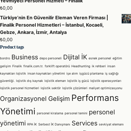
Yevmiyeci Personel Hizmeti – Finalik
₺
0,00
Türkiye’nin En Güvenilir Eleman Veren Firması |
Finalik Personel Hizmetleri – İstanbul, Kocaeli,
Gebze, Ankara, İzmir, Antalya
₺
0,00
Product tags
Business
Dijital İK
bordro
depo personeli
esnek personel
eğitim
gelişim
Finalik
finalik.com.tr.
forklift operatörü
Headhunting
ik rehberi
insan
kaynakları lojistik
insan kaynakları yönetimi
işe alım
işgücü planlama
iş sağlığı
güvenliği.
lojistik dış kaynak
lojistik eleman
lojistik iş gücü
lojistik operasyonları
lojistik personel hizmetleri
lojistik sektör
lojistik çözümleri
maliyet optimizasyonu
Performans
Organizasyonel Gelişim
Yönetimi
personel
personel kiralama
personel temini
yönetimi
Services
RPA İK
Serbest İK Danışmanı
sevkiyat elemanı