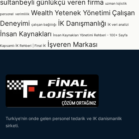
sultanbeyli günlükçü veren firma
uzman lojistik
Wealth
Yetenek Yönetimi
Çalışan
personel
verimlilik
Deneyimi
İK Danışmanlığı
çalışan bağlılığı
İK veri analizi
İnsan Kaynakları
İnsan Kaynakları Yönetimi Rehberi - 100+ Sayfa
İşveren Markası
Kapsamlı İK Rehberi | Final İK
Turkiye'nin onde gelen personel tedarik ve IK danismanlik
sirketi.