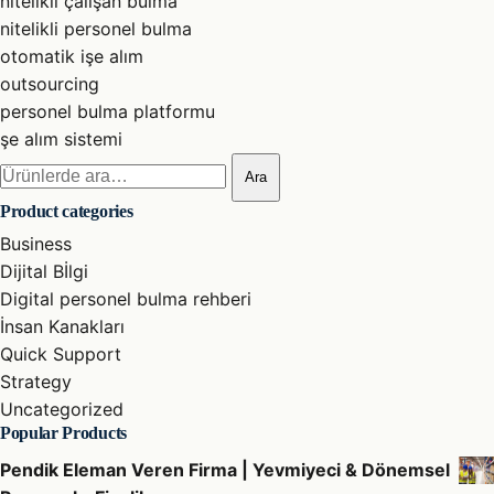
nitelikli çalışan bulma
nitelikli personel bulma
otomatik işe alım
outsourcing
personel bulma platformu
şe alım sistemi
Ara:
Ara
Product categories
Business
Dijital Bİlgi
Digital personel bulma rehberi
İnsan Kanakları
Quick Support
Strategy
Uncategorized
Popular Products
Pendik Eleman Veren Firma | Yevmiyeci & Dönemsel