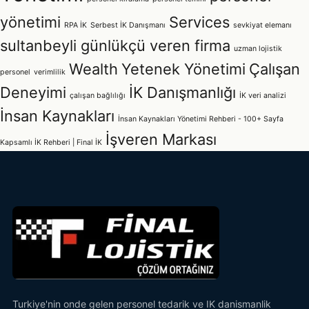
yönetimi
Services
RPA İK
Serbest İK Danışmanı
sevkiyat elemanı
sultanbeyli günlükçü veren firma
uzman lojistik
Wealth
Yetenek Yönetimi
Çalışan
personel
verimlilik
Deneyimi
İK Danışmanlığı
çalışan bağlılığı
İK veri analizi
İnsan Kaynakları
İnsan Kaynakları Yönetimi Rehberi - 100+ Sayfa
İşveren Markası
Kapsamlı İK Rehberi | Final İK
Turkiye'nin onde gelen personel tedarik ve IK danismanlik