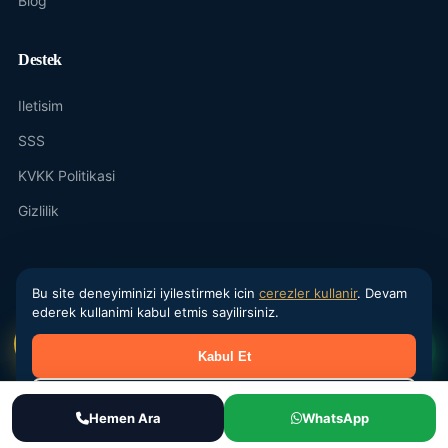
Blog
Destek
Iletisim
SSS
KVKK Politikasi
Gizlilik
Bu site deneyiminizi iyilestirmek icin
cerezler kullanir
. Devam
ederek kullanimi kabul etmis sayilirsiniz.
© 2026 Final Lojistik Personel Tedariği, eleman bulma, yevmiyeci
veren firma. Tum haklari saklidir.
Kabul Et
Reddet
Ara
Hemen Ara
WhatsApp
WhatsApp
Teklif Al