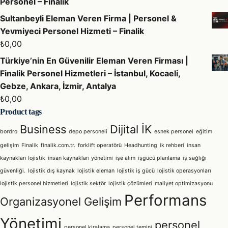
Personel – Finalik
Sultanbeyli Eleman Veren Firma | Personel &
Yevmiyeci Personel Hizmeti – Finalik
₺
0,00
Türkiye’nin En Güvenilir Eleman Veren Firması |
Finalik Personel Hizmetleri – İstanbul, Kocaeli,
Gebze, Ankara, İzmir, Antalya
₺
0,00
Product tags
Business
Dijital İK
bordro
depo personeli
esnek personel
eğitim
gelişim
Finalik
finalik.com.tr.
forklift operatörü
Headhunting
ik rehberi
insan
kaynakları lojistik
insan kaynakları yönetimi
işe alım
işgücü planlama
iş sağlığı
güvenliği.
lojistik dış kaynak
lojistik eleman
lojistik iş gücü
lojistik operasyonları
lojistik personel hizmetleri
lojistik sektör
lojistik çözümleri
maliyet optimizasyonu
Performans
Organizasyonel Gelişim
Yönetimi
personel
personel kiralama
personel temini